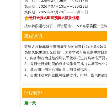
第二期：2026年07月06日——08月16日
第三期：2026年07月13日——08月23日
第四期：2026年07月20日——08月30日
缴订金报名即可预留名额及优惠
按年龄段进行分班，师资配比1：6-8名学员配一位
课程说明
将帅之才挑战班注重培养学员的日常行为习惯和领导
员的风貌更加阳光自信”，大龄学员可在营期中对自
1、内务和行为规范始终以军校模式进行高标准严要
2、每日进行短时间的点拨式作业完成（以暑假作业
3、参营期问书写营期记事，辅导员批阋；
4、自由活动时间营区可提供篮球、排球，图书阅览
行程安排
第一天