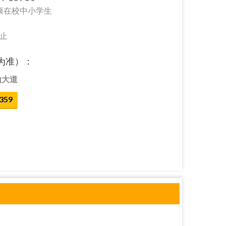
健康在校中小学生
止
为准）：
山大道
359