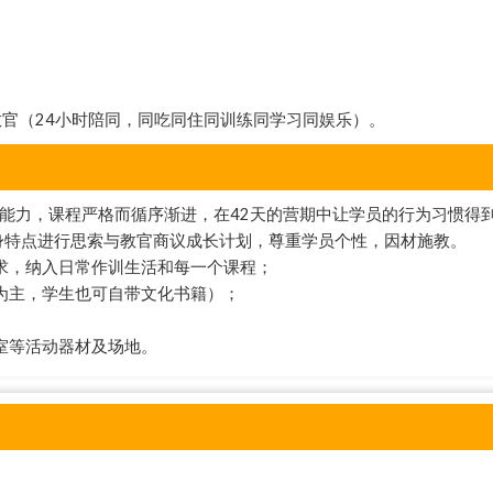
教官（24小时陪同，同吃同住同训练同学习同娱乐）。
能力，课程严格而循序渐进，在42天的营期中让学员的行为习惯得
身特点进行思索与教官商议成长计划，尊重学员个性，因材施教。
求，纳入日常作训生活和每一个课程；
为主，学生也可自带文化书籍）；
室等活动器材及场地。