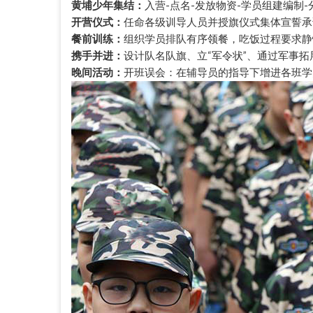
黄埔少年集结：
入营-点名-发放物资-学员组建编制
开营仪式：
任命各级训导人员并授旗仪式集体宣誓承
餐前训练：
组织学员排队有序领餐，吃饭过程要求静
携手并进：
设计队名队旗、立“军令状”、通过军事
晚间活动：
开班误会：在辅导员的指导下增进各班学