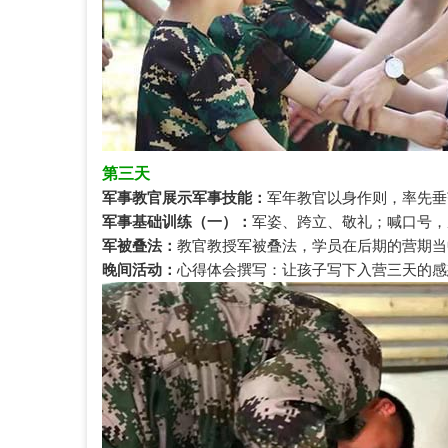
第三天
军事教官展示军事技能：
军年教官以身作则，率先垂
军事基础训练（一）：
军姿、跨立、敬礼；喊口号，
军被叠法：
教官教授军被叠法，学员在后期的营期当
晚间活动：
心得体会撰写：让孩子写下入营三天的感