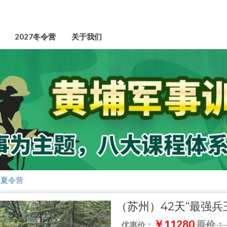
2027冬令营
关于我们
事夏令营
（苏州）42天“最强兵
￥11280
原价：￥
优惠价：