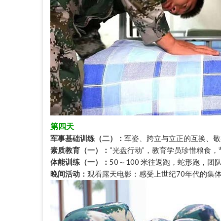
第四天
军事基础训练（二）：
军姿、跨立与立正的互换、敬
素质教育（一）：
“光盘行动”，教育学员珍惜粮食，
体能训练（一）：
50～100 米往返跑，蛇形跑，
晚间活动：
观看露天电影：感受上世纪70年代的集