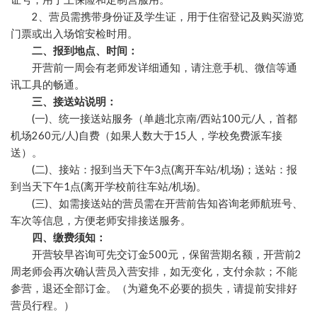
2、营员需携带身份证及学生证，用于住宿登记及购买游览
门票或出入场馆安检时用。
二、报到地点、时间：
开营前一周会有老师发详细通知，请注意手机、微信等通
讯工具的畅通。
三、接送站说明：
(一)、统一接送站服务（单趟北京南/西站100元/人，首都
机场260元/人)自费（如果人数大于15人，学校免费派车接
送）。
(二)、接站：报到当天下午3点(离开车站/机场)；送站：报
到当天下午1点(离开学校前往车站/机场)。
(三)、如需接送站的营员需在开营前告知咨询老师航班号、
车次等信息，方便老师安排接送服务。
四、缴费须知：
开营较早咨询可先交订金500元，保留营期名额，开营前2
周老师会再次确认营员入营安排，如无变化，支付余款；不能
参营，退还全部订金。（为避免不必要的损失，请提前安排好
营员行程。）