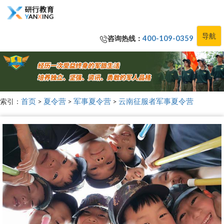
导航
咨询热线：
400-109-0359
索引：
首页
>
夏令营
>
军事夏令营
>
云南征服者军事夏令营