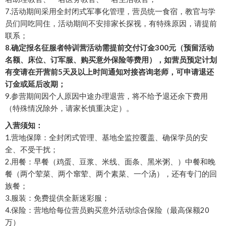
7.活动期间采用全封闭式军事化管理，营员统一食宿，教官与学
员们同吃同住，活动期间不安排家长探视，有特殊原因，请提前
联系；
8.确定报名征服者特训营活动需提前交付订金300元（预留活动
名额、床位、订军服、购买意外保险等费用），如营员预定计划
有变请在开营前5天及以上时间通知对接咨询老师，可申请退还
订金或延后改期；
9.参营期间因个人原因中途办理退营，将不给予退还余下费用
（特殊情况除外，请家长慎重决定）。
入营须知：
1.营地保障：全封闭式管理、基地全监控覆盖、确保学员的安
全、不受干扰；
2.用餐：早餐（鸡蛋、豆浆、米线、面条、黑米粥、）中餐和晚
餐（两个荤菜、两个窜荤、两个素菜、一个汤），还有专门的回
族餐；
3.服装：免费提供全新迷彩服；
4.保险：营地给每位营员购买意外活动综合保险（最高保额20
万）