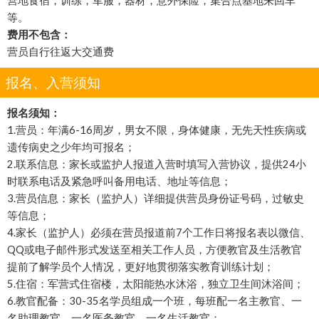
营地食宿，训练，军服，器材，意外保险，集合点基地来回车
等。
费用不包含：
营员自行往返大交通费
报名、入营须知
报名须知：
1.营员：年满6-16周岁，男女不限，身体健康，无先天性疾病或
遗传病史之少年均可报名；
2.联系信息：家长或监护人报道入营时填写入营协议，提供24小
时联系电话及紧急呼叫备用电话、地址等信息；
3.营员信息：家长（监护人）详细提供营员身份证号码，过敏史
等信息；
4.家长（监护人）必须在营员报道前7个工作日将报名表以微信、
QQ或电子邮件形式发送至相关工作人员，方便教官及生活教官
提前了解学员个人情况，更好地贯彻落实教育训练计划；
5.住宿：军营式住宿楼，太阳能热水沐浴，独立卫生间沐浴间；
6.教官配备：30-35名学员组成一个班，每班配一名主教官、一
名助理教官、一名医务教官、一名生活教官；